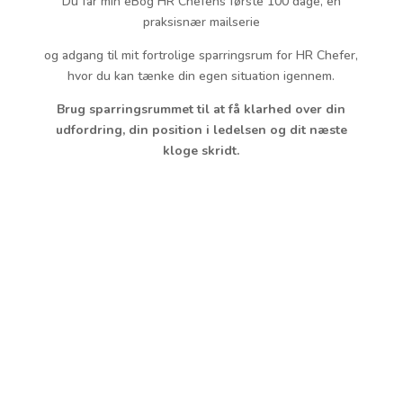
Du får min eBog HR Chefens første 100 dage, en
praksisnær mailserie
og adgang til mit fortrolige sparringsrum for HR Chefer,
hvor du kan tænke din egen situation igennem.
Brug sparringsrummet til at få klarhed over din
udfordring, din position i ledelsen og dit næste
kloge skridt.