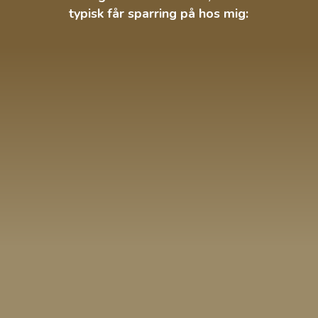
typisk får sparring på hos mig:
Dig & dit HR lederskab
Dig som HR-ansvarlig
Dig som kulturbærer
Dit samspil med øverste ledelse
Dit samspil med organisationen
Dig som leder for dit HR-hold