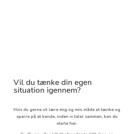
Hun omsætter HR-ideer til konkrete
forretningstiltag, udfordrer på de rigtige steder
og følger op – både på opgaven og på mig som
menneske. Det har gjort en markant forskel for
min gennemslagskraft i direktionen.”
Charlotte Vang-Hansen, Head of
People &
Culture
, nemlig.com
Vil du tænke din egen
situation igennem?
Hvis du gerne vil lære mig og min måde at tænke og
sparre på at kende, inden vi taler sammen, kan du
starte her.