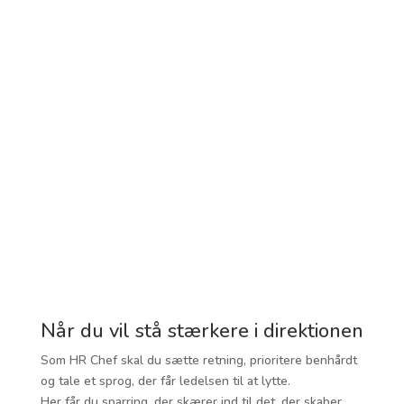
“Gitte is one of the most engaged and
authentic persons that I have worked with.
She is very honest, enthusiastic, and
trustworthy and has a wide and deep
knowledge within HR.
I can highly recommend her as a personal and
trusted sparring partner whether it is
regarding organizational challenges, HR-
strategy, specific HR- projects, leadership
issues, building up a business-oriented HR-
team or as a personal mentor for your own
professional development.”
Ane Tams-Kirsmeyer, HR Manager, Rains
Når du vil stå stærkere i direktionen
Som HR Chef skal du sætte retning, prioritere benhårdt
og tale et sprog, der får ledelsen til at lytte.
Her får du sparring, der skærer ind til det, der skaber