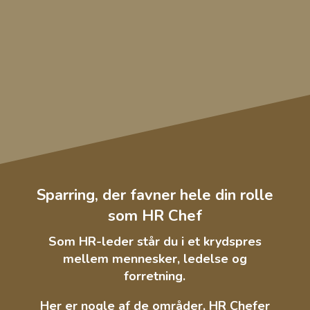
Forretningsdrevet HR tilgang, der giver
dig klarhed, ro og strategisk styrke i både
direktion og organisation.
BOOK EN KORT, FORTROLIG SAMTALE
Sparring, der favner hele din rolle
som HR Chef
Som HR-leder står du i et krydspres
mellem mennesker, ledelse og
forretning.
Her er nogle af de områder, HR Chefer