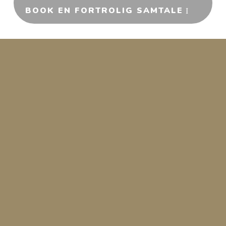
BOOK EN FORTROLIG SAMTALE
Når du sidder i møde med direktionen…
Alle forventer, at du har svarene på
trivsel, performance og
medarbejderomsætning.
Og det har du – men du ved også, at
timing, data og diplomati er afgørende for
at få dine pointer igennem.
Du står midt i spændingsfeltet mellem
forretningsmål, menneskelige hensyn og