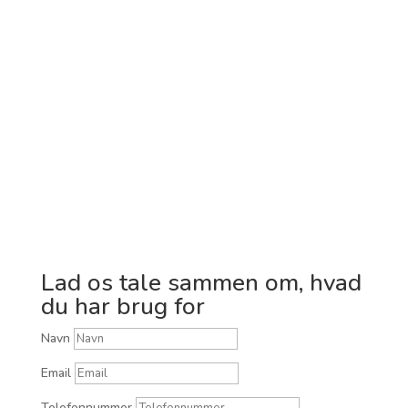
skarpere prioriteringer og en stærkere
position i direktionen – samtidig med at du
står solidt som menneske og HR-leder.
Lad os tage en kort samtale og sammen
mærke efter, om vi er det rette match.
Fokus er naturligvis, hvordan jeg bedst kan
støtte dig i de udfordringer og ambitioner,
du står med lige nu.
Lad os tale sammen om, hvad
du har brug for
Navn
Email
Telefonnummer