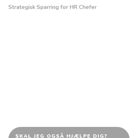
Strategisk Sparring for HR Chefer
Du vil skabe resultater – men står ofte alene
med ansvaret og en ledelse, der ikke altid
lytter…
SKAL JEG OGSÅ HJÆLPE DIG?