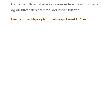
Her bliver HR en styrke i virksomhedens beslutninger –
og du bliver den stemme, der bliver lyttet til.
Læs om min tilgang til Forretningsdrevet HR her.
“Jeg kontaktede Gitte, fordi jeg manglede
sparring til at løfte både mig selv og mit HR-
team op på et mere Forretningsdrevet HR
niveau. Allerede efter første samtale stod det
klart, at Gitte var den rette sparringspartner til
at få vores HR-strategi helt på plads – og sikre
sammenhæng mellem vores arbejde og
forretningens mål.
Gitte stiller de spørgsmål, der får én op i
helikopteren og skaber klarhed. Hun hjalp mig
med at formulere en HR-strategi, der matcher
forretningens behov og styrker vores evne til
at levere – og hun gjorde mig skarpere i
dialogen med direktionen.