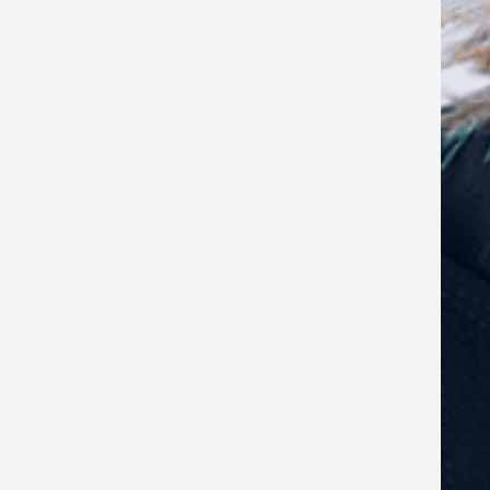
Du kan lide at bruge tid sammen
med lederen.
Du viser oprigtig interesse for
lederens problemstillinger.
Du forstår hvad, der vigtigt for
lederen, såvel på det personlige som
på det forretningsmæssige plan.
Du er lydhør for lederens behov.
Du tager ikke lederens behov eller
synspunkter for givet.
Du er forberedt på at udfordre
uhensigtsmæssige beslutninger eller
handlinger.
Du er opmærksom på hvilket pres,
der er på lederen.
Du er opmærksom på og bemærker,