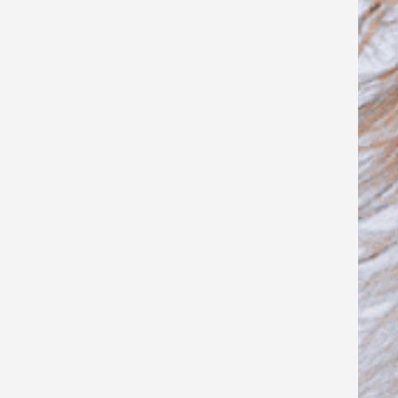
Den mest ærgerlige fejl, selv de
mest erfarne begår
Et af dine vigtigste redskaber
Gør en ”besværlig” leder til et vilkår!
Indgå kompromisser, uden at give
køb på din integritet
Bliver du usikker, når du mødes med
ledelsen?
Når partnerskabet ikke er så perfekt