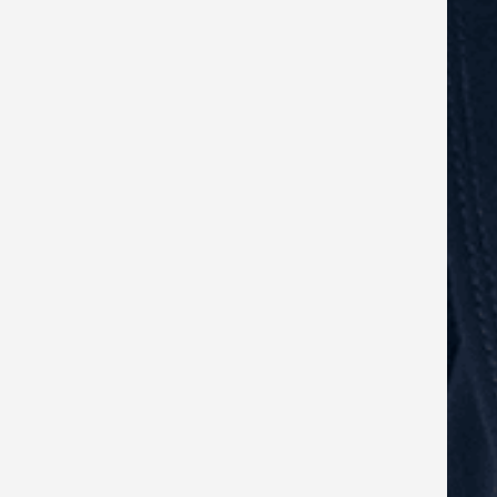
når lederen siger ét og viser noget
andet med sit kropssprog.
Du bruger tid på at få accept på den
løsning, du kommer med.
Du sikrer, at du og lederen får
afklaret forventninger til det, du skal
levere.
Du bevarer din integritet, og du har
en klar fornemmelse for dine egne
præferencer og principper.
Lederen værdsætter din integritet.
Der er gensidig tillid på det
professionelle plan.
Der er gensidig tillid på det
personlige plan.
Lederen vender problemstillinger
og ideer med dig.
Du er konsekvent i de budskaber,