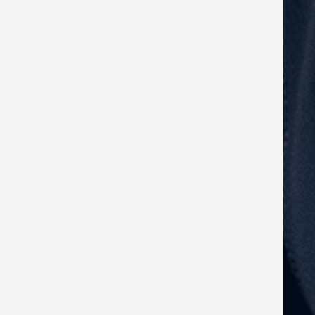
du giver.
Du har en klar forståelse for
rammerne for fortrolighed.
Du kommer med nye ideer og
information uden lederens opfordring.
Du bidrager værdifuldt til
forretningen.
Lederen kontrollerer dig ikke.
Du har stor gennemslagskraft.
Lederen forstår, hvis du er presset i
forhold til at gribe bolden.
Du undgår at tage parti og blive
følelsesmæssigt involveret i debatter
og konflikter.
Lederen synes, du er kompetent i
din HR-rolle.
Du er tryg ved at give og modtage