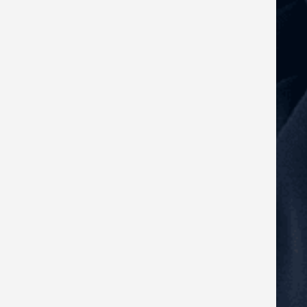
feedback til lederen.
Gennemgå de 25 punkter for hver
af lederne; både dem, du spiller
godt sammen med, og dem, hvor
det ikke altid spiller.