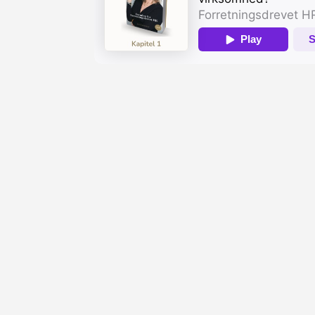
EPISODE 3
Formlen for Forretningsdrevet HR
Hvad laver HR for tiden?