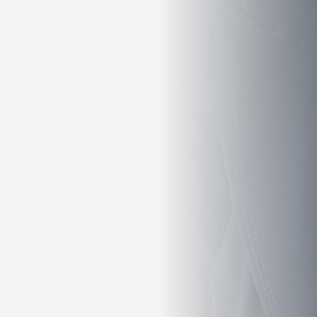
 refleksioner:
ager, så du kommer top-
 du gerne vil involveres