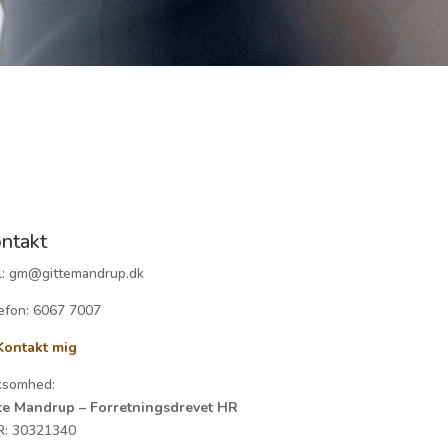
ntakt
l: gm@gittemandrup.dk
efon: 6067 7007
ontakt mig
ksomhed:
te Mandrup – Forretningsdrevet HR
R:
30321340