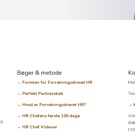
Bøger & metode
Ko
→
Formlen for Forretningsdrevet HR
Mai
→ Perfekt Partnerskab
Tel
→ Hvad er Forretningsdrevet HR?
→ K
→ HR Chefens første 100 dage
Vir
og
Git
→ HR Chef Videoer
CV