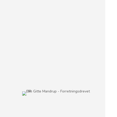
Genveje til større
forretningsforståelse
Rigtig god lyttelyst!